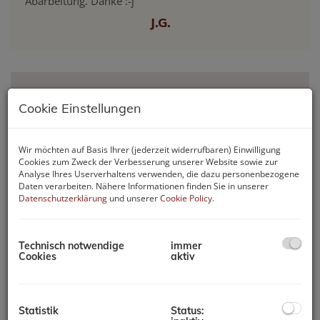
Abarbeitung. Danke :-j
J.G.
"Maklerin mit Kompetenz und
Cookie Einstellungen
Herz
Wir möchten auf Basis Ihrer (jederzeit widerrufbaren) Einwilligung
Da ich das erste Mal eine Immobilie gekauft habe,
Cookies zum Zweck der Verbesserung unserer Website sowie zur
hatte ich viele Fragen, die alle mit viel Fachwissen
Analyse Ihres Userverhaltens verwenden, die dazu personenbezogene
genauestens beantwortet wurden. Unkomplizierte
Daten verarbeiten. Nähere Informationen finden Sie in unserer
Terminvereinbarung, sehr freundlich+flexibel. Durch
Datenschutzerklärung
und unserer
Cookie Policy
.
ehrliche Gespräche und eine sorgfältige professionelle
Beratung habe ich die richtige Immobilie gefunden.
Die Unterlagen waren sorgfältig aufbereitet, die
Technisch notwendige
immer
Cookies
aktiv
aussagekräftigen Fotos und besonders das Video
haben mir sehr gut gefallen. Flexibilität, Verlässlichkeit,
Kompetenz, Freundlichkeit und Einsatz zeichnen diese
Firma aus. Ein großartiger Rundum-Service!
Statistik
Status: