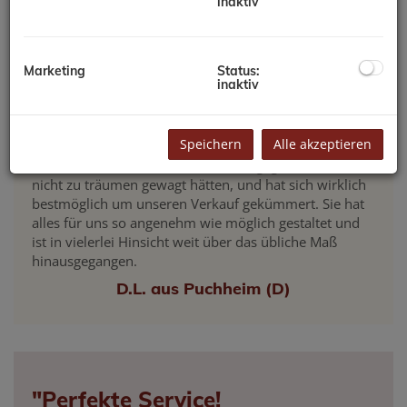
inaktiv
A.G. aus 1210 Wien
Marketing
Status:
inaktiv
"Die beste Maklerin aller Zeiten!
Speichern
Alle akzeptieren
Fr. Jansa ist überaus kompetent und versteht ihr Fach
wirklich. Sie ist in einem Ausmaß engagiert, wie wir
nicht zu träumen gewagt hätten, und hat sich wirklich
bestmöglich um unseren Verkauf gekümmert. Sie hat
alles für uns so angenehm wie möglich gestaltet und
ist in vielerlei Hinsicht weit über das übliche Maß
hinausgegangen.
D.L. aus Puchheim (D)
"Perfekte Service!