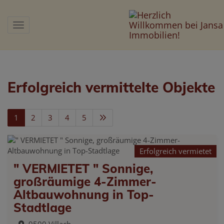
Navigation anzeigen
Erfolgreich vermittelte Objekte
1
2
3
4
5
Erfolgreich vermietet
" VERMIETET " Sonnige,
großräumige 4-Zimmer-
Altbauwohnung in Top-
Stadtlage