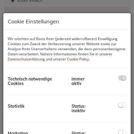
9500 Villach
Zimmer
Fläche
Cookie Einstellungen
2
4
ca. 112 m
Erfolgreich vermietet
Wir möchten auf Basis Ihrer (jederzeit widerrufbaren) Einwilligung
Cookies zum Zweck der Verbesserung unserer Website sowie zur
Analyse Ihres Userverhaltens verwenden, die dazu personenbezogene
Daten verarbeiten. Nähere Informationen finden Sie in unserer
Erfolgreich verkauft
Datenschutzerklärung
und unserer
Cookie Policy
.
" Verkauft " Bauernhaus mit
Stadl und Nebengebäuden in
Technisch notwendige
immer
Finkenstein am Faaker See
Cookies
aktiv
9584 Finkenstein am Faaker See
Statistik
Status:
Fläche
inaktiv
2
ca. 150 m
Erfolgreich verkauft
Marketing
Status: