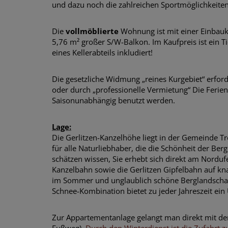
und dazu noch die zahlreichen Sportmöglichkeite
Die
vollmöblierte
Wohnung ist mit einer Einbauk
5,76 m² großer S/W-Balkon. Im Kaufpreis ist ein T
eines Kellerabteils inkludiert!
Die gesetzliche Widmung „reines Kurgebiet“ erford
oder durch „professionelle Vermietung“ Die Ferie
Saisonunabhängig benutzt werden.
Lage:
Die Gerlitzen-Kanzelhöhe liegt in der Gemeinde Tr
für alle Naturliebhaber, die die Schönheit der Berg
schätzen wissen, Sie erhebt sich direkt am Norduf
Kanzelbahn sowie die Gerlitzen Gipfelbahn auf kn
im Sommer und unglaublich schöne Berglandschaft 
Schnee-Kombination bietet zu jeder Jahreszeit ein 
Zur Appartementanlage gelangt man direkt mit dem