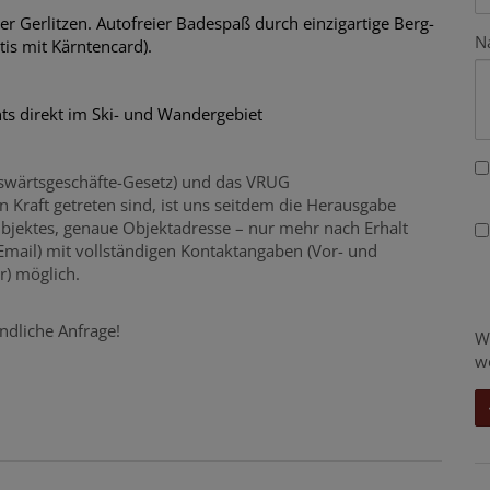
er Gerlitzen. Autofreier Badespaß durch einzigartige Berg-
N
is mit Kärntencard).
s direkt im Ski- und Wandergebiet
swärtsgeschäfte-Gesetz) und das VRUG
n Kraft getreten sind, ist uns seitdem die Herausgabe
Objektes, genaue Objektadresse – nur mehr nach Erhalt
 Email) mit vollständigen Kontaktangaben (Vor- und
) möglich.
ndliche Anfrage!
W
w