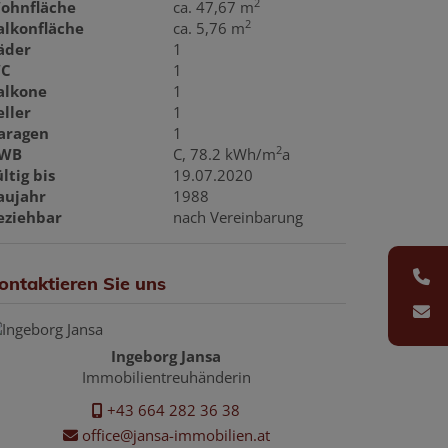
2
ohnfläche
ca. 47,67 m
2
alkonfläche
ca. 5,76 m
äder
1
C
1
alkone
1
eller
1
aragen
1
2
WB
C, 78.2 kWh/m
a
ltig bis
19.07.2020
aujahr
1988
eziehbar
nach Vereinbarung
ontaktieren Sie uns
Ingeborg Jansa
Immobilientreuhänderin
+43 664 282 36 38
office@jansa-immobilien.at