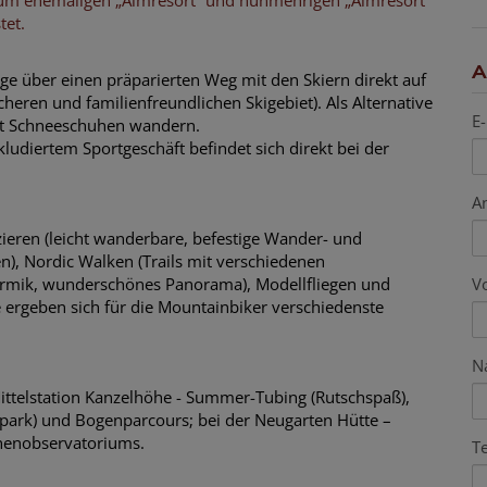
 zum ehemaligen „Almresort“ und nunmehrigen „Almresort
tet.
A
 über einen präparierten Weg mit den Skiern direkt auf
cheren und familienfreundlichen Skigebiet). Als Alternative
E-
it Schneeschuhen wandern.
ludiertem Sportgeschäft befindet sich direkt bei der
A
eren (leicht wanderbare, befestige Wander- und
n), Nordic Walken (Trails mit verschiedenen
V
hermik, wunderschönes Panorama), Modellfliegen und
 ergeben sich für die Mountainbiker verschiedenste
N
ittelstation Kanzelhöhe - Summer-Tubing (Rutschspaß),
park) und Bogenparcours; bei der Neugarten Hütte –
nnenobservatoriums.
T