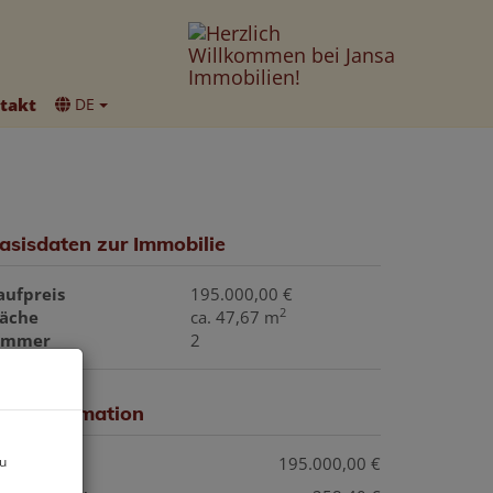
takt
DE
asisdaten zur Immobilie
aufpreis
195.000,00 €
2
läche
ca. 47,67 m
immer
2
reisinformation
zu
aufpreis:
195.000,00 €