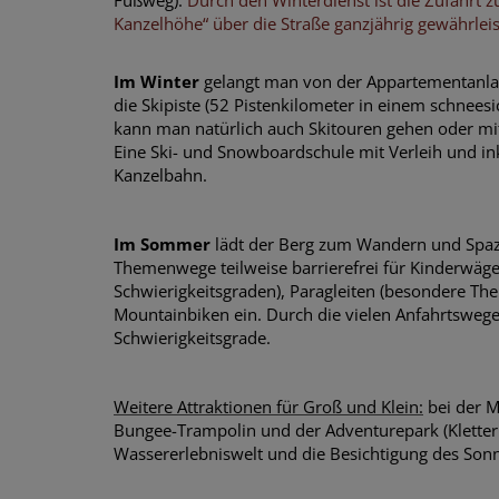
Fußweg).
Durch den Winterdienst ist die Zufahrt
Kanzelhöhe“ über die Straße ganzjährig gewährleis
Im Winter
gelangt man von der Appartementanlage
die Skipiste (52 Pistenkilometer in einem schneesi
kann man natürlich auch Skitouren gehen oder m
Eine Ski- und Snowboardschule mit Verleih und ink
Kanzelbahn.
Im Sommer
lädt der Berg zum Wandern und Spazi
Themenwege teilweise barrierefrei für Kinderwäge
Schwierigkeitsgraden), Paragleiten (besondere T
Mountainbiken ein. Durch die vielen Anfahrtswege
Schwierigkeitsgrade.
Weitere Attraktionen für Groß und Klein:
bei der M
Bungee-Trampolin und der Adventurepark (Kletter
Wassererlebniswelt und die Besichtigung des So