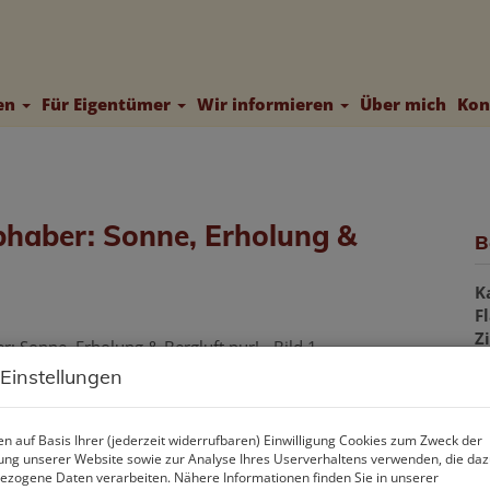
ten
Für Eigentümer
Wir informieren
Über mich
Kon
bhaber: Sonne, Erholung &
B
K
F
Z
 Einstellungen
P
n auf Basis Ihrer (jederzeit widerrufbaren) Einwilligung Cookies zum Zweck der
ng unserer Website sowie zur Analyse Ihres Userverhaltens verwenden, die da
K
zogene Daten verarbeiten. Nähere Informationen finden Sie in unserer