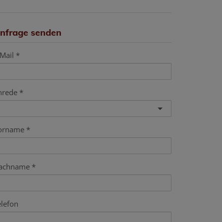
nfrage senden
Mail
nrede
orname
achname
elefon