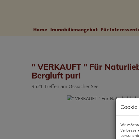
Home
Immobilienangebot
Für Interessen
" VERKAUFT " Für Naturlie
Bergluft pur!
9521 Treffen am Ossiacher See
Cookie
Wir möchte
Verbesseru
personenbe