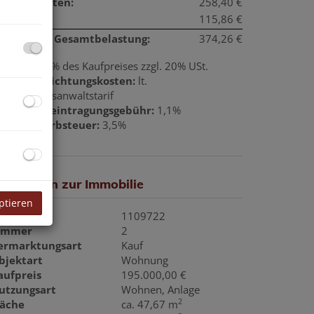
etriebskosten:
258,40 €
eizkosten:
115,86 €
onatliche Gesamtbelastung:
374,26 €
rovision:
3% des Kaufpreises zzgl. 20% USt.
ertragserrichtungskosten:
lt.
otar-/Rechtsanwaltstarif
rundbucheintragungsgebühr:
1,1%
runderwerbsteuer:
3,5%
asisdaten zur Immobilie
ptieren
bjektnr.
1109722
immer
2
ermarktungsart
Kauf
bjektart
Wohnung
aufpreis
195.000,00 €
utzungsart
Wohnen
Anlage
2
läche
ca. 47,67 m