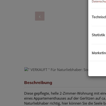
Datenschu
Technisc
Statistik
Marketi
Beschreibung
Diese gepflegte, helle 2-Zimmer-Wohnung mit eine
eines Appartementhauses auf der Gerlitzen auf ca.
Naturliebhaber richtig, hier können Sie die Seele