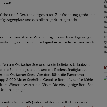
W
n nutzen.
B
B
üche und E Geräten ausgestattet. Zur Wohnung gehört ein
W
iefgaragenplatz und das alleinige Nutzungsrecht
B
K
G
H
ert eine touristische Vermietung, entweder in Eigenregie
gü
nwohnung kann jedoch für Eigenbedarf jederzeit und auch
B
B
effen am Ossiacher See und ist ein beliebtes Urlaubsziel
K
e, die Stille, die gute Luft und die Bodenständigkeit zu
er des Ossiacher Sees. Von dort führt die Panorama-
app 2.000 Meter Seehöhe. Geballte Bergluft, sanfte kühle
im Winter erwartet die Gäste. Die einzigartige Berg-See-
Urlaubshighlight.
 Auto (Mautstraße) oder mit der Kanzelbahn (kleiner