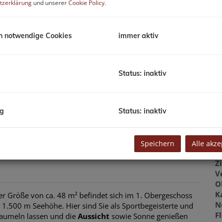
B
tzerklärung
und unserer
Cookie Policy
.
H
m
h notwendige Cookies
immer aktiv
P
V
N
Status: inaktiv
G
G
ng
Status: inaktiv
B
Speichern
Alle akze
O
Z
V
O
K
r Größe von ca. 48 m² befindet sich im 1. Obergeschoss
N
 1.500 m Seehöhe. Hier sind Sie als Sportbegeisterte und
F
 baumeln lassen und die
Aussicht
sowie Sonne genießen