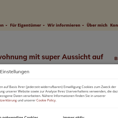
ten
Für Eigentümer
Wir informieren
Über mich
Kon
twohnung mit super Aussicht auf
B
M
 Einstellungen
F
n auf Basis Ihrer (jederzeit widerrufbaren) Einwilligung Cookies zum Zweck der
ng unserer Website sowie zur Analyse Ihres Userverhaltens verwenden, die da
B
zogene Daten verarbeiten. Nähere Informationen finden Sie in unserer
tzerklärung
und unserer
Cookie Policy
.
O
V
O
h notwendige Cookies
immer aktiv