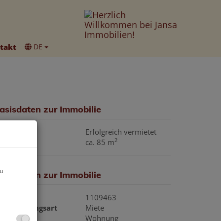
takt
DE
asisdaten zur Immobilie
iete
Erfolgreich vermietet
2
läche
ca. 85 m
zu
asisdaten zur Immobilie
bjektnr.
1109463
ermarktungsart
Miete
bjektart
Wohnung