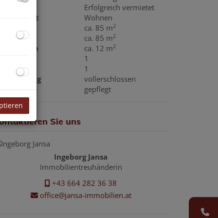
iete
Erfolgreich vermietet
utzungsart
Wohnen
2
läche
ca. 85 m
2
ohnfläche
ca. 85 m
2
oggiafläche
ca. 12 m
äder
1
oggien
1
rschließung
vollerschlossen
ustand
gepflegt
ptieren
ontaktieren Sie uns
Ingeborg Jansa
Immobilientreuhänderin
+43 664 282 36 38
office@jansa-immobilien.at