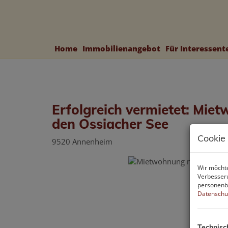
Home
Immobilienangebot
Für Interessen
Erfolgreich vermietet: Mie
den Ossiacher See
Cookie
9520 Annenheim
Wir möchte
Verbesseru
personenbe
Datenschu
Technisc