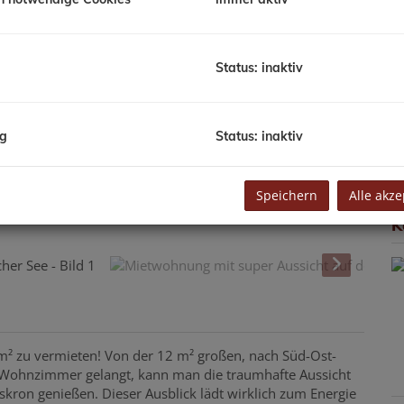
M
N
F
Status: inaktiv
W
L
B
L
ng
Status: inaktiv
E
Z
Speichern
Alle akze
K
² zu vermieten! Von der 12 m² großen, nach Süd-Ost-
 Wohnzimmer gelangt, kann man die traumhafte Aussicht
kron genießen. Dieser Ausblick lädt wirklich zum Energie