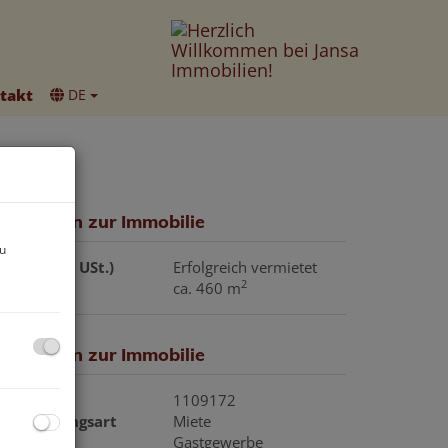
takt
DE
asisdaten zur Immobilie
zu
iete (exkl. USt.)
Erfolgreich vermietet
2
läche
ca. 460 m
asisdaten zur Immobilie
bjektnr.
1109172
ermarktungsart
Miete
bjektart
Gastgewerbe