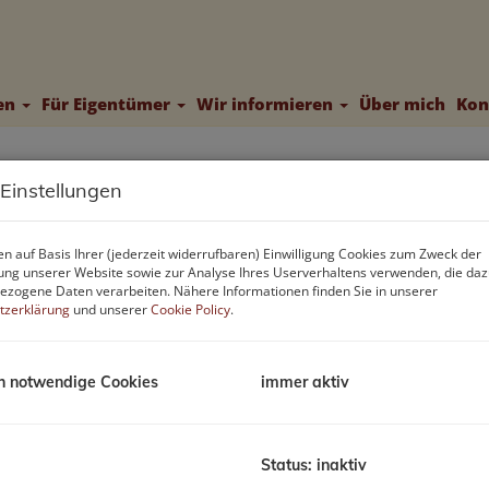
ten
Für Eigentümer
Wir informieren
Über mich
Kon
 Einstellungen
häftslokal in Klagenfurt
B
n auf Basis Ihrer (jederzeit widerrufbaren) Einwilligung Cookies zum Zweck der
ng unserer Website sowie zur Analyse Ihres Userverhaltens verwenden, die da
M
zogene Daten verarbeiten. Nähere Informationen finden Sie in unserer
tzerklärung
und unserer
Cookie Policy
.
F
h notwendige Cookies
immer aktiv
B
O
V
Status: inaktiv
O