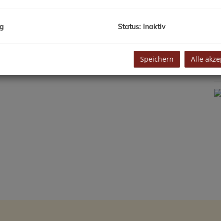
M
N
ng
Status: inaktiv
F
N
Speichern
Alle akze
K