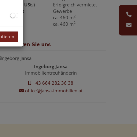
iete (exkl. USt.)
Erfolgreich vermietet
utzungsart
Gewerbe
2
läche
ca. 460 m
2
utzfläche
ca. 460 m
ptieren
ontaktieren Sie uns
Ingeborg Jansa
Immobilientreuhänderin
+43 664 282 36 38
office@jansa-immobilien.at