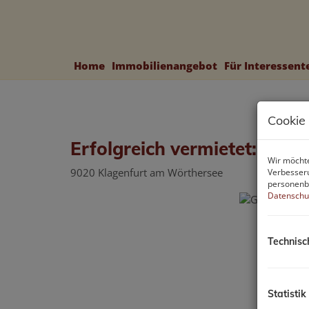
Home
Immobilienangebot
Für Interessen
Cookie
Erfolgreich vermietet: Gesc
Wir möchte
9020 Klagenfurt am Wörthersee
Verbesseru
personenbe
Datenschu
Technisc
Statistik