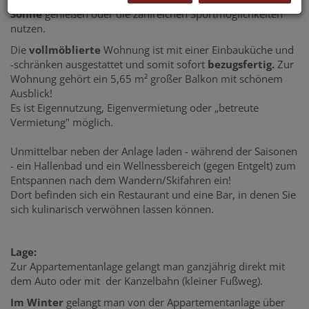
Sonne
genießen oder die zahlreichen Sportmöglichkeiten
nutzen.
Die
vollmöblierte
Wohnung ist mit einer Einbauküche und
-schränken ausgestattet und somit sofort
bezugsfertig.
Zur
Wohnung gehört ein 5,65 m² großer Balkon mit schönem
Ausblick!
Es ist Eigennutzung, Eigenvermietung oder „betreute
Vermietung" möglich.
Unmittelbar neben der Anlage laden - während der Saisonen
- ein Hallenbad und ein Wellnessbereich (gegen Entgelt) zum
Entspannen nach dem Wandern/Skifahren ein!
Dort befinden sich ein Restaurant und eine Bar, in denen Sie
sich kulinarisch verwöhnen lassen können.
Lage:
Zur Appartementanlage gelangt man ganzjährig direkt mit
dem Auto oder mit der Kanzelbahn (kleiner Fußweg).
Im Winter
gelangt man von der Appartementanlage über