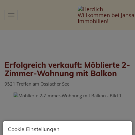
Navigation anzeigen
Erfolgreich verkauft: Möblierte 2-
Zimmer-Wohnung mit Balkon
9521 Treffen am Ossiacher See
Cookie Einstellungen