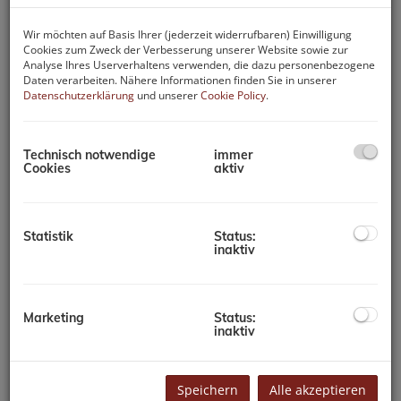
Wir möchten auf Basis Ihrer (jederzeit widerrufbaren) Einwilligung
Cookies zum Zweck der Verbesserung unserer Website sowie zur
Analyse Ihres Userverhaltens verwenden, die dazu personenbezogene
Daten verarbeiten. Nähere Informationen finden Sie in unserer
Datenschutzerklärung
und unserer
Cookie Policy
.
Technisch notwendige
immer
Cookies
aktiv
Statistik
Status:
inaktiv
Beschreibung
Diese 2-Zimmer-Wohnung mit einer Größe von ca. 48 m²
Marketing
Status:
befindet sich im dritten Obergeschoss eines
inaktiv
Appartementhauses auf der Gerlitzen auf ca. 1.500 m
Seehöhe. Hier sind Sie als Sportbegeisterte und
Naturliebhaber richtig, hier können Sie die Seele baumeln
Speichern
Alle akzeptieren
lassen und die
grandiose Fern- und Aussicht sowie