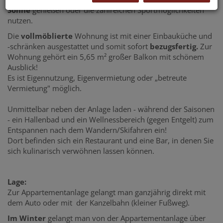
Sonne
genießen oder die zahlreichen Sportmöglichkeiten
nutzen.
Die
vollmöblierte
Wohnung ist mit einer Einbauküche und
-schränken ausgestattet und somit sofort
bezugsfertig.
Zur
Wohnung gehört ein 5,65 m² großer Balkon mit schönem
Ausblick!
Es ist Eigennutzung, Eigenvermietung oder „betreute
Vermietung" möglich.
Unmittelbar neben der Anlage laden - während der Saisonen
- ein Hallenbad und ein Wellnessbereich (gegen Entgelt) zum
Entspannen nach dem Wandern/Skifahren ein!
Dort befinden sich ein Restaurant und eine Bar, in denen Sie
sich kulinarisch verwöhnen lassen können.
Lage:
Zur Appartementanlage gelangt man ganzjährig direkt mit
dem Auto oder mit der Kanzelbahn (kleiner Fußweg).
Im Winter
gelangt man von der Appartementanlage über