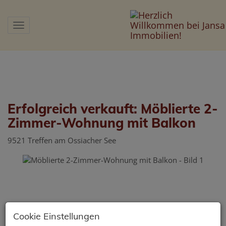
Navigation anzeigen
Erfolgreich verkauft: Möblierte 2-
Zimmer-Wohnung mit Balkon
9521 Treffen am Ossiacher See
Cookie Einstellungen