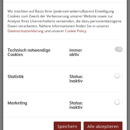
Wir möchten auf Basis Ihrer (jederzeit widerrufbaren) Einwilligung
Cookies zum Zweck der Verbesserung unserer Website sowie zur
Analyse Ihres Userverhaltens verwenden, die dazu personenbezogene
Daten verarbeiten. Nähere Informationen finden Sie in unserer
Datenschutzerklärung
und unserer
Cookie Policy
.
Technisch notwendige
immer
Cookies
aktiv
Statistik
Status:
inaktiv
Beschreibung
Diese 2-Zimmer-Wohnung mit einer Größe von ca. 48 m²
Marketing
Status:
befindet sich im dritten Obergeschoss eines
inaktiv
Appartementhauses auf der Gerlitzen auf ca. 1.500 m
Seehöhe. Hier sind Sie als Sportbegeisterte und
Naturliebhaber richtig, hier können Sie die Seele baumeln
Speichern
Alle akzeptieren
lassen und die
grandiose Fern- und Aussicht sowie