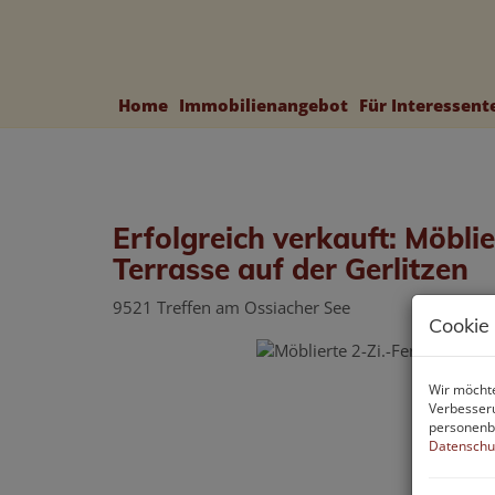
Home
Immobilienangebot
Für Interessen
Erfolgreich verkauft: Möbli
Terrasse auf der Gerlitzen
9521 Treffen am Ossiacher See
Cookie
Wir möchte
Verbesseru
personenbe
Datenschu