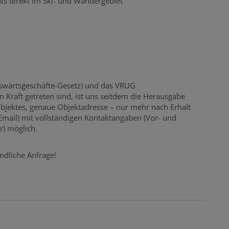
s direkt im Ski- und Wandergebiet
swärtsgeschäfte-Gesetz) und das VRUG
n Kraft getreten sind, ist uns seitdem die Herausgabe
Objektes, genaue Objektadresse – nur mehr nach Erhalt
 Email) mit vollständigen Kontaktangaben (Vor- und
) möglich.
ndliche Anfrage!