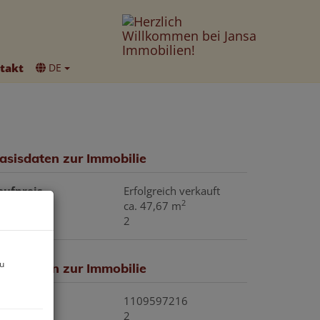
takt
DE
asisdaten zur Immobilie
aufpreis
Erfolgreich verkauft
2
läche
ca. 47,67 m
immer
2
zu
asisdaten zur Immobilie
bjektnr.
1109597216
immer
2