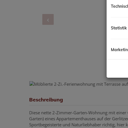
Technisc
Statistik
Marketi
Beschreibung
Diese nette 2-Zimmer-Garten-Wohnung mit einer G
Garten) eines Appartementhauses auf der Gerlitzen
Sportbegeisterte und Naturliebhaber richtig, hier