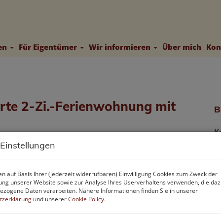
ten
Für Eigentümer
Wir informieren
Über mich
Kon
erte 2-Zi.-Ferienwohnung mit
B
K
F
 Einstellungen
Z
n auf Basis Ihrer (jederzeit widerrufbaren) Einwilligung Cookies zum Zweck der
ng unserer Website sowie zur Analyse Ihres Userverhaltens verwenden, die da
B
zogene Daten verarbeiten. Nähere Informationen finden Sie in unserer
tzerklärung
und unserer
Cookie Policy
.
O
Z