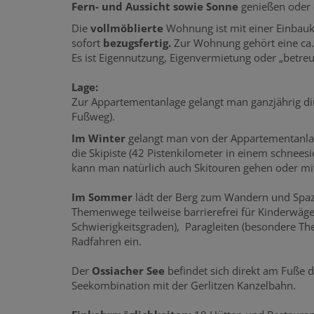
Fern- und Aussicht sowie Sonne
genießen oder 
Die
vollmöblierte
Wohnung ist mit einer Einbauk
sofort
bezugsfertig.
Zur Wohnung gehört eine ca.
Es ist Eigennutzung, Eigenvermietung oder „betre
Lage:
Zur Appartementanlage gelangt man ganzjährig di
Fußweg).
Im Winter
gelangt man von der Appartementanlage
die Skipiste (42 Pistenkilometer in einem schneesi
kann man natürlich auch Skitouren gehen oder m
Im Sommer
lädt der Berg zum Wandern und Spazi
Themenwege teilweise barrierefrei für Kinderwäge
Schwierigkeitsgraden), Paragleiten (besondere T
Radfahren ein.
Der
Ossiacher See
befindet sich direkt am Fuße d
Seekombination mit der Gerlitzen Kanzelbahn.