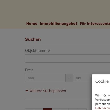
Home
Immobilienangebot
Für Interessen
Suchen
Objektnummer
Preis
-
Cookie
Weitere Suchoptionen
Wir möchte
Verbesseru
personenbe
Datenschu