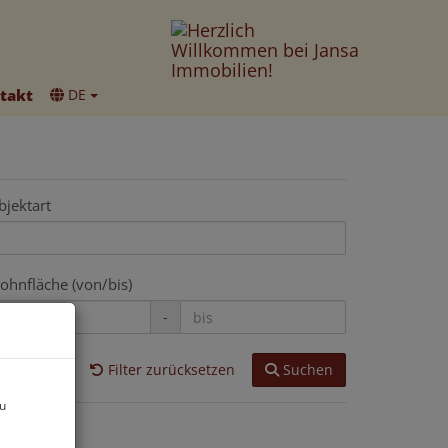
takt
DE
bjektart
ohnfläche (von/bis)
-
Filter zurücksetzen
Suchen
zu