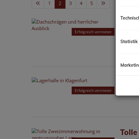
1
2
3
4
5
Technisc
Dach
9523 La
Erfolgreich vermietet
Statistik
Marketi
Lager
9020 Kla
Erfolgreich vermietet
Toll