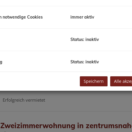
h notwendige Cookies
immer aktiv
schrägen und herrlicher Ausblick
ndskron
Status: inaktiv
Zimmer
Fläche
E
2
2
ca. 60 m
ng
Status: inaktiv
halle in Klagenfurt
Speichern
Alle akze
genfurt,12.Bez.:St. Martin
Erfolgreich vermietet
e Zweizimmerwohnung in zentrumsnah