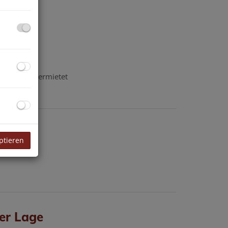
rfolgreich vermietet
ptieren
er Lage