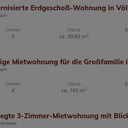
rnisierte Erdgeschoß-Wohnung in Völ
lach
Zimmer
Fläche
E
2
3
ca. 99,65 m
ige Mietwohnung für die Großfamilie 
lach
Zimmer
Fläche
E
2
4
ca. 165 m
legte 3-Zimmer-Mietwohnung mit Blick
nenheim