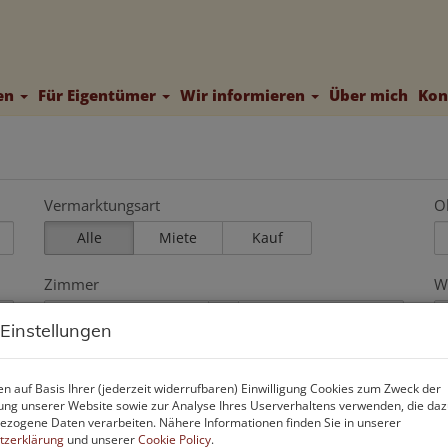
ten
Für Eigentümer
Wir informieren
Über mich
Kon
Vermarktungsart
O
Alle
Miete
Kauf
Zimmer
W
-
 Einstellungen
n auf Basis Ihrer (jederzeit widerrufbaren) Einwilligung Cookies zum Zweck der
ng unserer Website sowie zur Analyse Ihres Userverhaltens verwenden, die da
zogene Daten verarbeiten. Nähere Informationen finden Sie in unserer
tzerklärung
und unserer
Cookie Policy
.