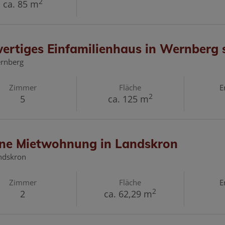
2
ca. 85 m
ertiges Einfamilienhaus in Wernberg 
rnberg
Zimmer
Fläche
E
2
5
ca. 125 m
ne Mietwohnung in Landskron
ndskron
Zimmer
Fläche
E
2
2
ca. 62,29 m