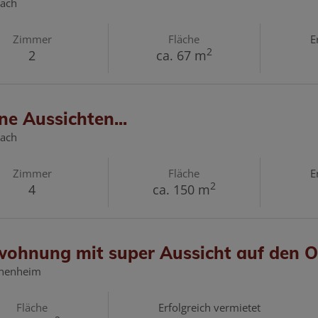
lach
Zimmer
Fläche
E
2
2
ca. 67 m
e Aussichten...
lach
Zimmer
Fläche
E
2
4
ca. 150 m
wohnung mit super Aussicht auf den O
nenheim
Fläche
Erfolgreich vermietet